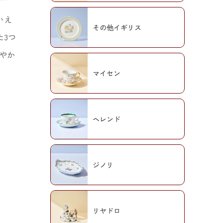
いえ
その他イギリス
た3つ
やか
マイセン
ヘレンド
ジノリ
リヤドロ