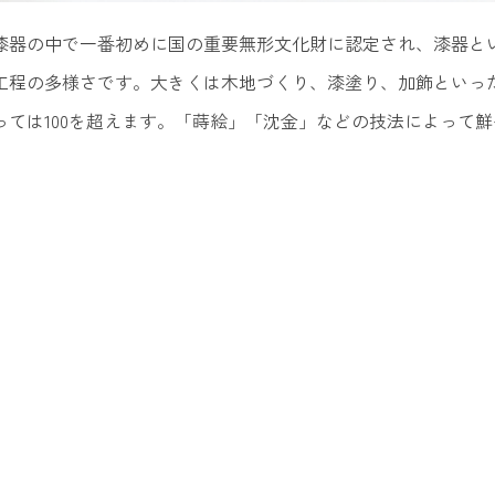
漆器の中で一番初めに国の重要無形文化財に認定され、漆器と
工程の多様さです。大きくは木地づくり、漆塗り、加飾といっ
ては100を超えます。「蒔絵」「沈金」などの技法によって鮮